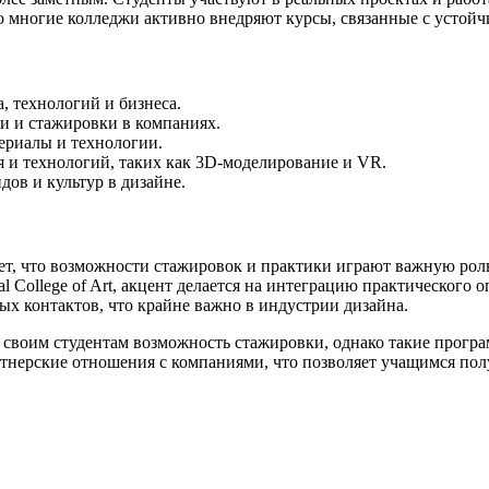
то многие колледжи активно внедряют курсы, связанные с усто
, технологий и бизнеса.
и и стажировки в компаниях.
ериалы и технологии.
 и технологий, таких как 3D-моделирование и VR.
ов и культур в дизайне.
ет, что возможности стажировок и практики играют важную рол
yal College of Art, акцент делается на интеграцию практического
ых контактов, что крайне важно в индустрии дизайна.
яют своим студентам возможность стажировки, однако такие пр
ртнерские отношения с компаниями, что позволяет учащимся пол