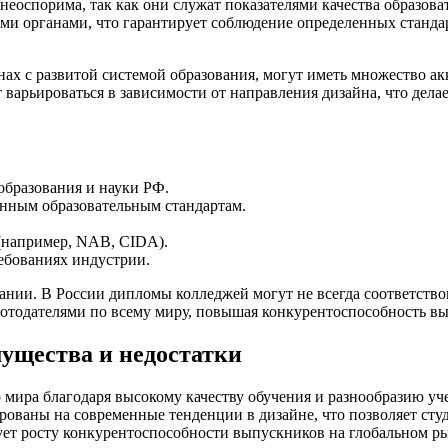
 неоспорима, так как они служат показателями качества образо
ми органами, что гарантирует соблюдение определенных стандар
анах с развитой системой образования, могут иметь множество 
т варьироваться в зависимости от направления дизайна, что дел
бразования и науки РФ.
енным образовательным стандартам.
(например, NAB, CIDA).
ебованиях индустрии.
нии. В России дипломы колледжей могут не всегда соответство
ботодателями по всему миру, повышая конкурентоспособность в
мущества и недостатки
го мира благодаря высокому качеству обучения и разнообразию 
ованы на современные тенденции в дизайне, что позволяет студ
ет росту конкурентоспособности выпускников на глобальном ры