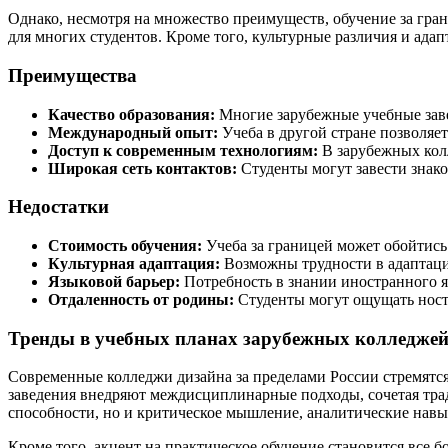
Однако, несмотря на множество преимуществ, обучение за гран
для многих студентов. Кроме того, культурные различия и ада
Преимущества
Качество образования:
Многие зарубежные учебные заве
Международный опыт:
Учеба в другой стране позволяе
Доступ к современным технологиям:
В зарубежных колл
Широкая сеть контактов:
Студенты могут завести знако
Недостатки
Стоимость обучения:
Учеба за границей может обойтись 
Культурная адаптация:
Возможны трудности в адаптации
Языковой барьер:
Потребность в знании иностранного я
Отдаленность от родины:
Студенты могут ощущать носта
Тренды в учебных планах зарубежных колледже
Современные колледжи дизайна за пределами России стремятся
заведения внедряют междисциплинарные подходы, сочетая тра
способности, но и критическое мышление, аналитические навык
Кроме того, акцент на практическое обучение становится все 