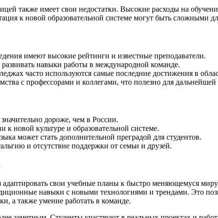
ицей также имеет свои недостатки. Высокие расходы на обучение
птация к новой образовательной системе могут быть сложными д
дения имеют высокие рейтинги и известные преподаватели.
т развивать навыки работы в международной команде.
еджах часто используются самые последние достижения в облас
мства с профессорами и коллегами, что полезно для дальнейшей
значительно дороже, чем в России.
 к новой культуре и образовательной системе.
зыка может стать дополнительной преградой для студентов.
льгию и отсутствие поддержки от семьи и друзей.
й
 адаптировать свои учебные планы к быстро меняющемуся миру 
диционные навыки с новыми технологиями и трендами. Это позв
и, а также умение работать в команде.
более заметным. Студенты участвуют в реальных проектах и рабо