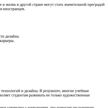
 и жизнь в другой стране могут стать значительной преградой
ля иностранцев.
ти дизайна.
 карьеры.
технологий и дизайна. В результате, многие учебные
оляет студентам развивать не только художественные
тают совместно с компаниями, что помогает им понимать