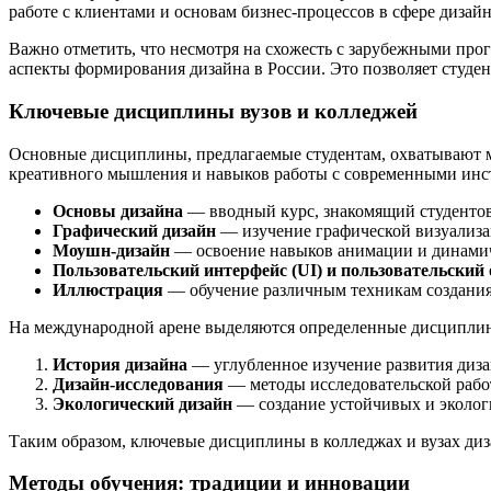
работе с клиентами и основам бизнес-процессов в сфере дизайн
Важно отметить, что несмотря на схожесть с зарубежными про
аспекты формирования дизайна в России. Это позволяет студе
Ключевые дисциплины вузов и колледжей
Основные дисциплины, предлагаемые студентам, охватывают мн
креативного мышления и навыков работы с современными инс
Основы дизайна
— вводный курс, знакомящий студентов
Графический дизайн
— изучение графической визуализац
Моушн-дизайн
— освоение навыков анимации и динамич
Пользовательский интерфейс (UI) и пользовательский
Иллюстрация
— обучение различным техникам создания
На международной арене выделяются определенные дисциплины,
История дизайна
— углубленное изучение развития диза
Дизайн-исследования
— методы исследовательской работ
Экологический дизайн
— создание устойчивых и эколог
Таким образом, ключевые дисциплины в колледжах и вузах диза
Методы обучения: традиции и инновации