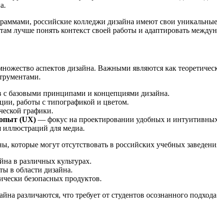
а.
граммами, российские колледжи дизайна имеют свои уникальные
нтам лучше понять контекст своей работы и адаптировать межд
ожество аспектов дизайна. Важными являются как теоретически
трументами.
 с базовыми принципами и концепциями дизайна.
ии, работы с типографикой и цветом.
еской графики.
 опыт (UX)
— фокус на проектировании удобных и интуитивных
 иллюстраций для медиа.
 которые могут отсутствовать в российских учебных заведения
йна в различных культурах.
ы в области дизайна.
ически безопасных продуктов.
йна различаются, что требует от студентов осознанного подхода